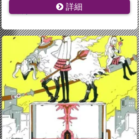
詳細
まさかの結末 （扶桑社ミステリー） [ エルネスト・W．
ハイネ ]