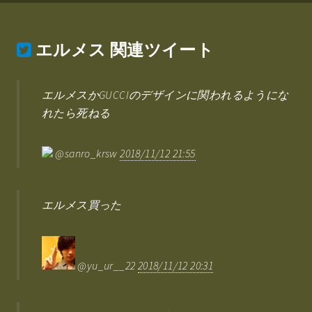
エルメス
関連ツイート
エルメスかGUCCIのデザインに関われるようにな
れたら死ねる
@sanro_krsw
2018/11/12 21:55
エルメス買った
@yu_ur__22
2018/11/12 20:31