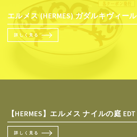
エルメス (HERMES) ガダルキヴィ
詳しく見る
【HERMES】エルメス ナイルの庭 ED
詳しく見る