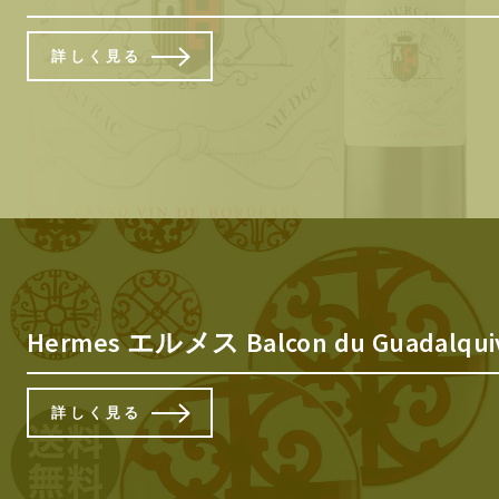
詳しく見る
Hermes エルメス Balcon du Guadal
詳しく見る