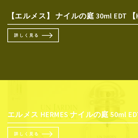
【エルメス】 ナイルの庭 30ml EDT 
詳しく見る
エルメス HERMES ナイルの庭 50ml 
詳しく見る