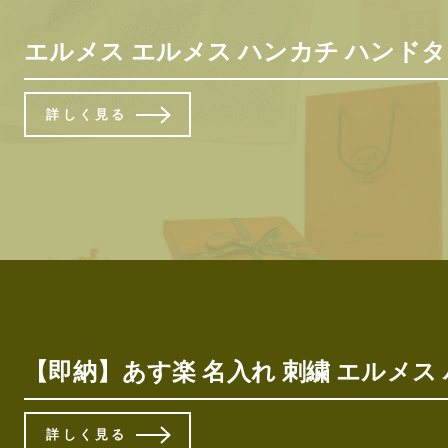
エルメス エルメス ハンカチ ハンドタオル 
詳しく見る
【即納】あす楽 名入れ 刺繍 エルメス ハ
詳しく見る