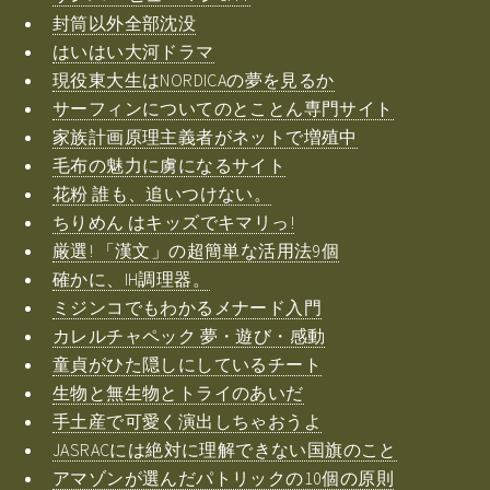
封筒以外全部沈没
はいはい大河ドラマ
現役東大生はNORDICAの夢を見るか
サーフィンについてのとことん専門サイト
家族計画原理主義者がネットで増殖中
毛布の魅力に虜になるサイト
花粉 誰も、追いつけない。
ちりめん はキッズでキマリっ!
厳選! 「漢文」の超簡単な活用法9個
確かに、IH調理器。
ミジンコでもわかるメナード入門
カレルチャペック 夢・遊び・感動
童貞がひた隠しにしているチート
生物と無生物とトライのあいだ
手土産で可愛く演出しちゃおうよ
JASRACには絶対に理解できない国旗のこと
アマゾンが選んだパトリックの10個の原則