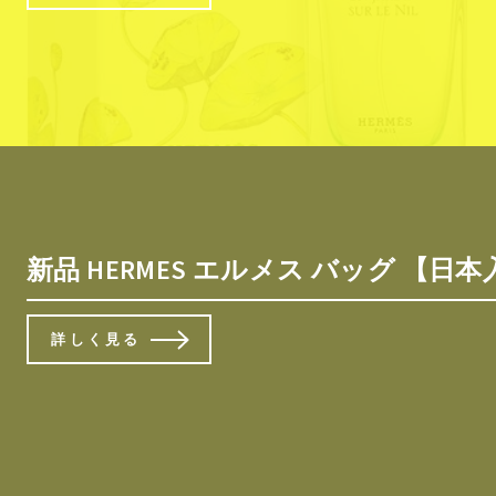
新品 HERMES エルメス バッグ 【日本
詳しく見る