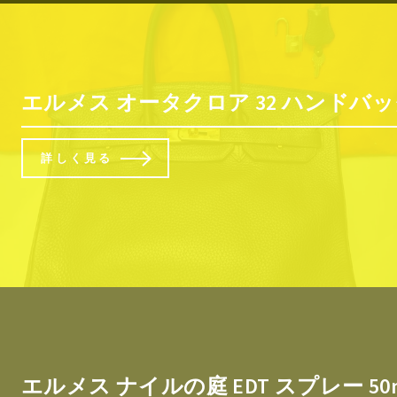
エルメス オータクロア 32 ハンドバッグ
詳しく見る
エルメス ナイルの庭 EDT スプレー 5