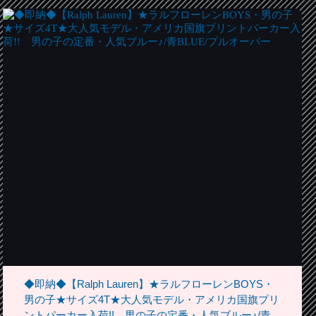
◆即納◆【Ralph Lauren】★ラルフローレンBOYS・
男の子★サイズ4T★大人気モデル・アメリカ国旗プリ
ントパーカー入荷!! 男の子の定番・人気ブルー♪/青