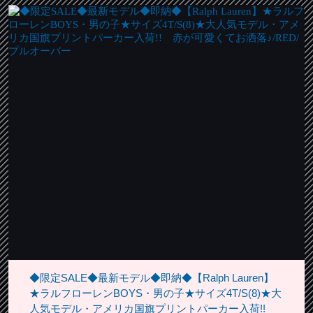
◆限定SALE◆最新モデル◆即納◆【Ralph Lauren】
★ラルフローレンBOYS・男の子★サイズ4T/S(8)★大
人気モデル・アメリカ国旗プリントパーカー入荷!!