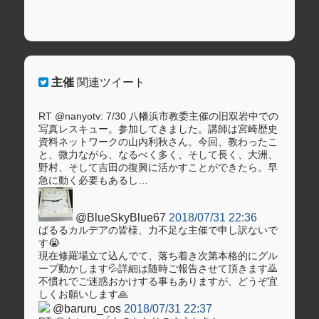
主催
関連ツイート
RT @nanyotv: 7/30 八幡浜市教委主催の旧双岩中での
写真レスキュー。参加してきました。講師は宮崎歴史
資料ネットワークの山内利秋さん。今回、教わったこ
と、微力ながら、なるべく多く、そして長く、大洲、
野村、そして吉田の復興に活かすことができたら。早
急に動く必要もあるし…
@BlueSkyBlue67
2018/07/31 22:36
ばるるカルデアの皆様、力不足な主催で申し訳ないで
す😭
現在修羅場立て込んでて、落ち着き次第本格的にグル
ープ動かします💦詳細は随時ご報告させて頂きます🙇
不慣れでご迷惑おかけする事もありますが、どうぞ宜
しくお願いします🙏
@baruru_cos
2018/07/31 22:37