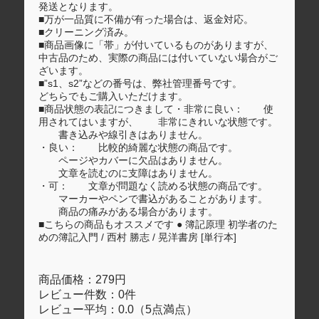
発送となります。
■万が一品質に不備が有った場合は、返金対応。
■クリーニング済み。
■商品画像に「帯」が付いているものがありますが、
中古品のため、実際の商品には付いていない場合がご
ざいます。
■”s1、s2”などの番号は、弊社管理番号です。
どちらでもご購入いただけます。
■商品状態の表記につきまして・非常に良い： 使
用されてはいますが、 非常にきれいな状態です。
書き込みや線引きはありません。
・良い： 比較的綺麗な状態の商品です。
ページやカバーに欠品はありません。
文章を読むのに支障はありません。
・可： 文章が問題なく読める状態の商品です。
マーカーやペンで書込があることがあります。
商品の痛みがある場合があります。
■こちらの商品もオススメです ● 簿記原理 初学者のた
めの簿記入門 / 西村 勝志 / 晃洋書房 [単行本]
商品価格：279円
レビュー件数：0件
レビュー平均：0.0（5点満点）