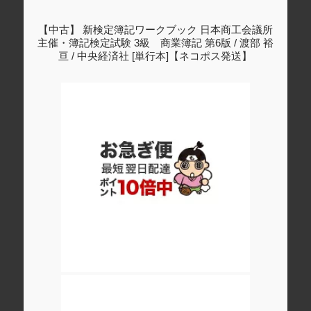
【中古】 新検定簿記ワークブック 日本商工会議所
主催・簿記検定試験 3級 商業簿記 第6版 / 渡部 裕
亘 / 中央経済社 [単行本]【ネコポス発送】