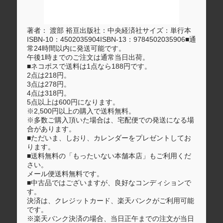
著者： 渡部 裕亘出版社：中央経済社サイズ：単行本
ISBN-10：4502035904ISBN-13：9784502035906■通
常24時間以内に発送可能です。
午後1時までのご注文は通常当日出荷。
■ネコポスで送料は1点なら188円です。
2点は218円。
3点は278円。
4点は318円。
5点以上は600円になります。
※2,500円以上の購入で送料無料。
※多数ご購入頂いた場合は、宅配便での発送になる場
合があります。
■ただいま、しおり、カレンダーをプレゼントしてお
ります。
■送料無料の「もったいない本舗本店」もご利用くだ
さい。
メール便送料無料です。
■中古品ではございますが、良好なコンディションで
す。
決済は、クレジットカード、楽天バンクがご利用可能
です。
※楽天バンク決済の場合、当日正午までの注文が当日