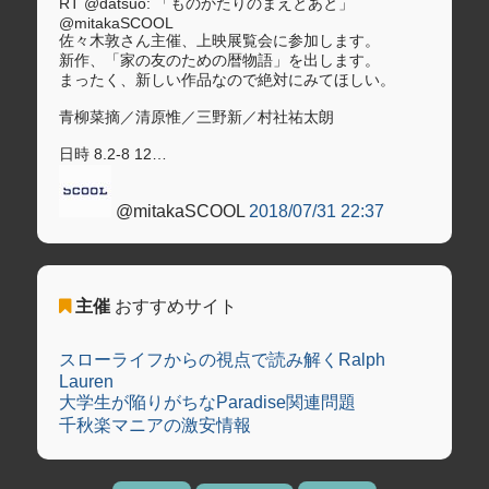
RT @datsuo: 「ものかたりのまえとあと」
@mitakaSCOOL
佐々木敦さん主催、上映展覧会に参加します。
新作、「家の友のための暦物語」を出します。
まったく、新しい作品なので絶対にみてほしい。
青柳菜摘／清原惟／三野新／村社祐太朗
日時 8.2-8 12…
@mitakaSCOOL
2018/07/31 22:37
主催
おすすめサイト
スローライフからの視点で読み解くRalph
Lauren
大学生が陥りがちなParadise関連問題
千秋楽マニアの激安情報