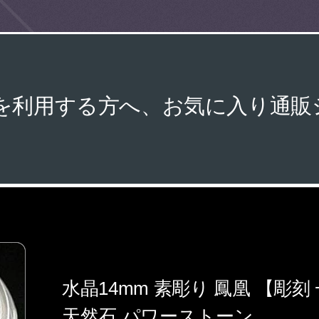
販を利用する方へ、お気に入り通
水晶14mm 素彫り 鳳凰 【彫
天然石 パワーストーン