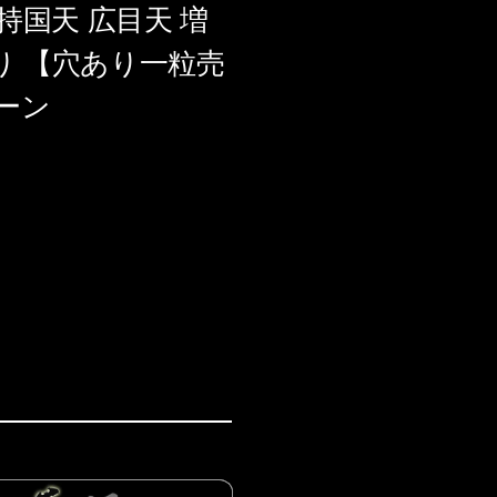
持国天 広目天 増
彫り 【穴あり一粒売
ーン