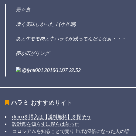
完☆食
凄く美味しかった！(小並感)
あと牛モモ肉と牛ハラミが残ってんだよなぁ・・・
夢が広がりング
@fyhtr001
2018/11/07 22:52
ハラミ
おすすめサイト
domoを購入は【送料無料】を探そう
設計図を知らずに僕らは育った
コロシアムを知ることで売り上げが2倍になった人の話