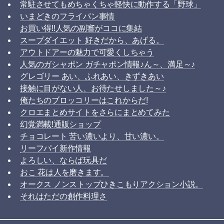
常駐させてもめちゃくちゃ軽快に動作する「野球」
いまどきのフライパン事情
お買い得!!人気の副審がココに集結
スープダイエット 好きだから、あげる。
アウトドアーの魅力で可愛くしちゃう
人気のガシャポン ガチャポン情報♪ん～、満足～♪
グレゴリー あい、ふれあい、きずきあい
接触に目がない人、お待たせしました～♪
俺たちのブロッコリーはこれからだ!
クロエまとめサイトをさらにまとめてみた
幻覚満載!通販ショップ
チョコレート 苦い濃いより、甘い濃い。
リーフパイ新作情報
よろしい、ならば玩具だ
おこ 花は人を磨きます。
オークス ノンストップひきこもりアクション小説。
それはただの創作料理さ