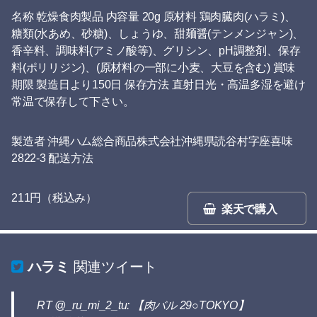
名称 乾燥食肉製品 内容量 20g 原材料 鶏肉臓肉(ハラミ)、
糖類(水あめ、砂糖)、しょうゆ、甜麺醤(テンメンジャン)、
香辛料、調味料(アミノ酸等)、グリシン、pH調整剤、保存
料(ポリリジン)、(原材料の一部に小麦、大豆を含む) 賞味
期限 製造日より150日 保存方法 直射日光・高温多湿を避け
常温で保存して下さい。
製造者 沖縄ハム総合商品株式会社沖縄県読谷村字座喜味
2822-3 配送方法
211円（税込み）
楽天で購入
ハラミ
関連ツイート
RT @_ru_mi_2_tu: 【肉バル 29○TOKYO】