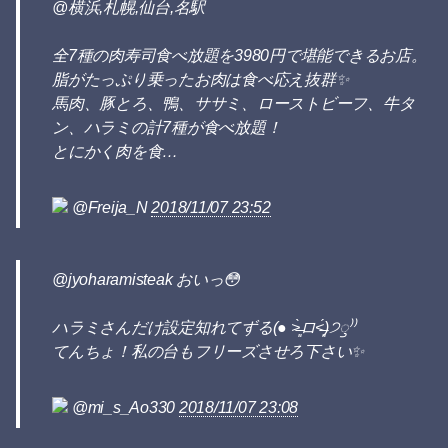
@横浜,札幌,仙台,名駅
全7種の肉寿司食べ放題を3980円で堪能できるお店。
脂がたっぷり乗ったお肉は食べ応え抜群✨
馬肉、豚とろ、鴨、ササミ、ローストビーフ、牛タ
ン、ハラミの計7種が食べ放題！
とにかく肉を食…
@Freija_N
2018/11/07 23:52
@jyoharamisteak おいっ😳
ハラミさんだけ設定知れてずる(● ˃̶͈̀ロ˂̶͈́)੭ꠥ⁾⁾
てんちょ！私の台もフリーズさせろ下さい✨
@mi_s_Ao330
2018/11/07 23:08