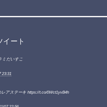
ツイート
様ハラミだいすこ
7 23:31
のレアステーキ https://t.co/0Wct1yvB4h
11/07 22:56