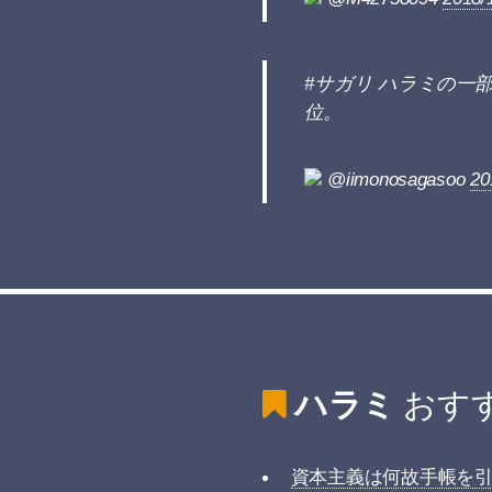
#サガリ ハラミの一
位。
@iimonosagasoo
20
ハラミ
おす
資本主義は何故手帳を