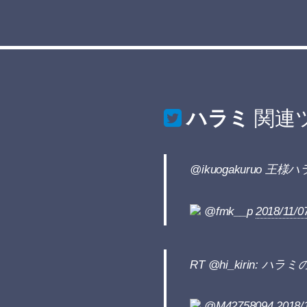
ハラミ
関連
@ikuogakuruo 王
@fmk__p
2018/11/0
RT @hi_kirin: ハラミ
@M42758094
2018/