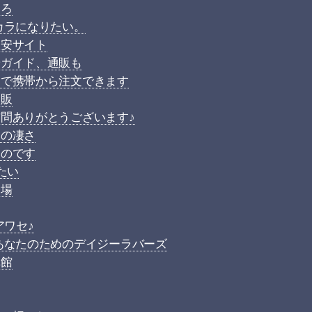
ゃろ
カラになりたい。
激安サイト
やガイド、通販も
りで携帯から注文できます
通販
問ありがとうございます♪
川の凄さ
いのです
たい
登場
アワセ♪
あなたのためのデイジーラバーズ
れ館