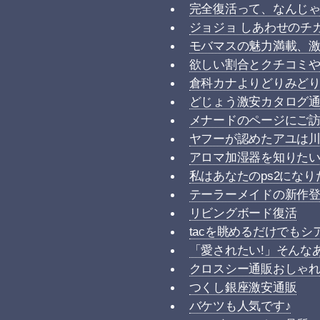
完全復活って、なんじ
ジョジョ しあわせのチ
モバマスの魅力満載、
欲しい割合とクチコミ
倉科カナよりどりみど
どじょう激安カタログ
メナードのページにご訪
ヤフーが認めたアユは
アロマ加湿器を知りた
私はあなたのps2になり
テーラーメイドの新作
リビングボード復活
tacを眺めるだけでもシ
「愛されたい!」そんな
クロスシー通販おしゃ
つくし銀座激安通販
バケツも人気です♪