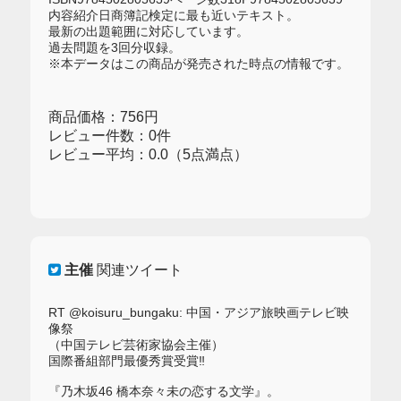
内容紹介日商簿記検定に最も近いテキスト。
最新の出題範囲に対応しています。
過去問題を3回分収録。
※本データはこの商品が発売された時点の情報です。
商品価格：756円
レビュー件数：0件
レビュー平均：0.0（5点満点）
主催
関連ツイート
RT @koisuru_bungaku: 中国・アジア旅映画テレビ映
像祭
（中国テレビ芸術家協会主催）
国際番組部門最優秀賞受賞‼️
『乃木坂46 橋本奈々未の恋する文学』。