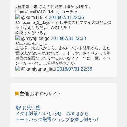
#橋本奈々未 さんの芸能界引退から1年半。
https://t.co/DA1ZcRzbuj、コーチャ…
@keita11914
2018/07/31 22:36
@mozume_3_dayo わたし主催のヒプマイ大型だよ😊
ラ！はえりちだよ！A3は万里！
玖楼さんといるよ！
@miyajiichigo
2018/07/31 22:38
@sakuraRain_TL
主催様…大丈夫かしら。あのイベント結果から、また
音沙汰がないのだけれど…。もしや、さくりふって年
単位の企画だったりするのかな？？一年に一度、イベ
ントが〜って。…希望を持ちたい。
@kamiyama_itati
2018/07/31 22:36
主催
おすすめサイト
魁! お笑い塾
メタボ対策 いいしらせ、みずほから。
トートバッグ厳選ショップを探し倒そう!