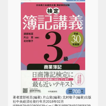
著者渡部裕亘(編著) 片山覚(編著) 北村敬子(編著)出版
社中央経済社発行年月2018年02月
ISBN9784502805639ページ数318P9784502805639