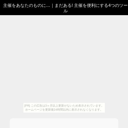
主催をあなたのものに…
｜
まだある! 主催を便利にする4つのツー
ル
[PR] この広告は3ヶ月以上更新がないため表示されています。
ホームページを更新後24時間以内に表示されなくなります。