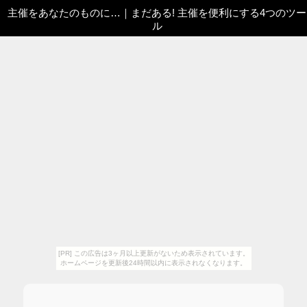
主催をあなたのものに…
｜
まだある! 主催を便利にする4つのツー
ル
[PR] この広告は3ヶ月以上更新がないため表示されています。
ホームページを更新後24時間以内に表示されなくなります。