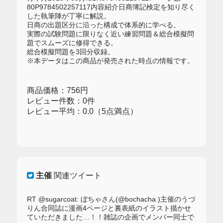
80P9784502257117内容紹介日商簿記検定を知り尽く
した執筆陣が丁寧に解説。
日商の出題区分に沿った構成で体系的に学べる。
実際の試験問題に限りなく近い練習問題＆総合模擬問
題でスムーズに修得できる。
総合模擬問題を3回分収録。
※本データはこの商品が発売された時点の情報です。
商品価格：756円
レビュー件数：0件
レビュー平均：0.0（5点満点）
主催
関連ツイート
RT @sugarcoat: ぼちゃさん(@bochacha )主催のうづ
りん合同誌に漫画4ページと裏表紙のイラスト描かせ
ていただきました…！！雑誌の企画でメンバー同士で