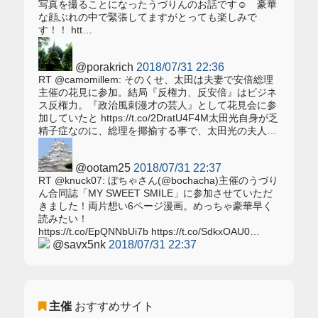
写真を撮ることになったうづりんのお話です☺️ 豪華
な顔ぶれの中で緊張してますがとっても楽しみで
す！！ htt…
@porakrich
2018/07/31 22:36
RT @camomillem: そのくせ、太田は夫妻で安倍総理
主催の花見に参加。結局『反権力、反安倍』はビジネ
ス反権力。『政治風刺漫才の芸人』として花見会に参
加していたと https://t.co/2DratU4F4M太田光自身が乏
精子症なのに、総理を揶揄する事で、太田光の夫人…
@ootam25
2018/07/31 22:37
RT @knuck07: ぼちゃさん(@bochacha)主催のうづり
ん合同誌「MY SWEET SMILE」に参加させていただ
きました！両片想い6ページ漫画。めっちゃ豪華早く
読みたい！
https://t.co/EpQNNbUi7b https://t.co/SdkxOAU0…
@savx5nk
2018/07/31 22:37
主催
おすすめサイト