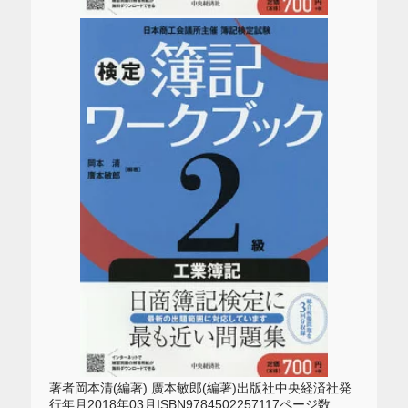
著者岡本清(編著) 廣本敏郎(編著)出版社中央経済社発
行年月2018年03月ISBN9784502257117ページ数